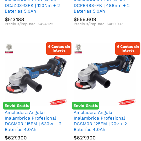
DCJZ03-13FK | 120Nm + 2
DCPB488-FK | 488nm + 2
Baterías 5.0Ah
Baterías 5.0Ah
$
513.188
$
556.609
Precio s/imp nac.
$
424.122
Precio s/imp nac.
$
460.007
6 Cuotas sin
6 Cuotas sin
Interés
Interés
Envió Gratis
Envió Gratis
Amoladora Angular
Amoladora Angular
Inalámbrica Profesional
Inalámbrica Profesional
DCSM03-115EM | 630w + 2
DCSM03-125EM | 20v + 2
Baterías 4.0Ah
Baterías 4.0Ah
$
627.900
$
627.900