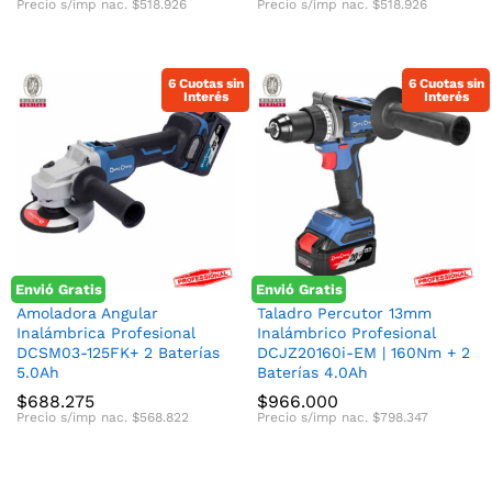
Precio s/imp nac.
$
518.926
Precio s/imp nac.
$
518.926
6 Cuotas sin
6 Cuotas sin
Interés
Interés
Envió Gratis
Envió Gratis
Amoladora Angular
Taladro Percutor 13mm
Inalámbrica Profesional
Inalámbrico Profesional
DCSM03-125FK+ 2 Baterías
DCJZ20160i-EM | 160Nm + 2
5.0Ah
Baterías 4.0Ah
$
688.275
$
966.000
Precio s/imp nac.
$
568.822
Precio s/imp nac.
$
798.347