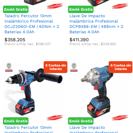
Envió Gratis
Envió Gratis
Taladro Percutor 13mm
Llave De Impacto
Inalámbrico Profesional
Inalámbrica Profesional
DCJZ2060i-EM | 60Nm + 2
DCPB488-EM | 488nm + 2
Baterías 4.0Ah
Baterías 4.0Ah
$
358.205
$
411.390
Precio s/imp nac.
$
296.037
Precio s/imp nac.
$
339.992
6 Cuotas sin
6 Cuotas sin
Interés
Interés
Envió Gratis
Envió Gratis
Taladro Percutor 13mm
Llave De Impacto
Inalámbrico Profesional
Inalámbrica Profesional