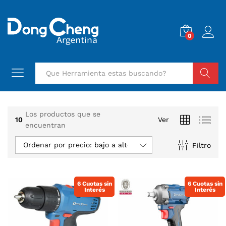
0
Buscar
Los productos que se
10
Ver
encuentran
Ordenar por precio: bajo a alto
Filtro
6 Cuotas sin
6 Cuotas sin
Interés
Interés