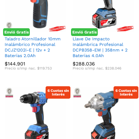
cio
cio
nimo
ximo
Envió Gratis
Envió Gratis
Taladro Atornillador 10mm
Llave De Impacto
Inalámbrico Profesional
Inalámbrica Profesional
DCJZ1202i-E | 12v + 2
DCPB358-EM | 358nm + 2
Baterías 2.0Ah
Baterías 4.0Ah
$
144.901
$
288.036
Precio s/imp nac.
$
119.753
Precio s/imp nac.
$
238.046
6 Cuotas sin
6 Cuotas sin
Interés
Interés