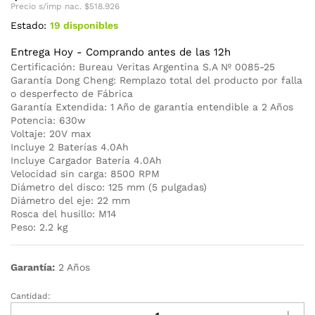
Precio s/imp nac.
$
518.926
Estado:
19 disponibles
Entrega Hoy - Comprando antes de las 12h
Certificación: Bureau Veritas Argentina S.A Nº 0085-25
Garantía Dong Cheng: Remplazo total del producto por falla
o desperfecto de Fábrica
Garantía Extendida: 1 Año de garantía entendible a 2 Años
Potencia: 630w
Voltaje: 20V max
Incluye 2 Baterías 4.0Ah
Incluye Cargador Batería 4.0Ah
Velocidad sin carga: 8500 RPM
Diámetro del disco: 125 mm (5 pulgadas)
Diámetro del eje: 22 mm
Rosca del husillo: M14
Peso: 2.2 kg
Garantía:
2 Años
Cantidad:
Amoladora
Angular