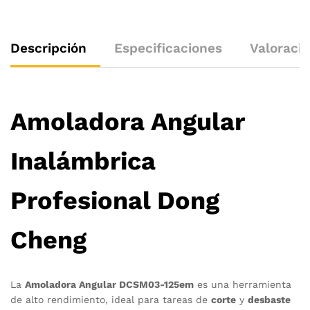
Descripción
Especificaciones
Valoracio
Amoladora Angular
Inalámbrica
Profesional Dong
Cheng
La
Amoladora Angular DCSM03-125em
es una herramienta
de alto rendimiento, ideal para tareas de
corte
y
desbaste