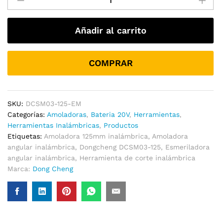
Inalámbrica
Profesional
Añadir al carrito
DCSM03-
125EM
|
COMPRAR
20v
+
2
Baterías
SKU:
DCSM03-125-EM
4.0Ah
Categorías:
Amoladoras
,
Bateria 20V
,
Herramientas
,
cantidad
Herramientas Inalámbricas
,
Productos
Etiquetas:
Amoladora 125mm inalámbrica
,
Amoladora
angular inalámbrica
,
Dongcheng DCSM03-125
,
Esmeriladora
angular inalámbrica
,
Herramienta de corte inalámbrica
Marca:
Dong Cheng