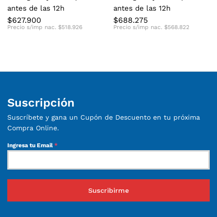
antes de las 12h
antes de las 12h
$
627.900
$
688.275
Precio s/imp nac.
$
518.926
Precio s/imp nac.
$
568.822
Suscripción
Suscríbete y gana un Cupón de Descuento en tu próxima
Compra Online.
Ingresa tu Email
*
Suscribirme