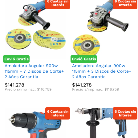
6 Cuotas sin
6 Cuotas sin
Interés
Interés
Envió Gratis
Envió Gratis
Amoladora Angular 900w
Amoladora Angular 900w
115mm + 7 Discos De Corte+
115mm + 3 Discos de Corte+
2 Años Garantía
2 Años Garantía
$
141.278
$
141.278
Precio s/imp nac.
$
116.759
Precio s/imp nac.
$
116.759
6 Cuotas sin
6 Cuotas sin
Interés
Interés