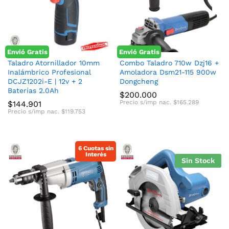
Envió Gratis
Envió Gratis
Taladro Atornillador 10mm
Combo Taladro 710w Dzj16 +
Inalámbrico Profesional
Amoladora Dsm21-115 900w
DCJZ1202i-E | 12v + 2
Dongcheng
Baterías 2.0Ah
$
200.000
Precio s/imp nac.
$
165.289
$
144.901
Precio s/imp nac.
$
119.753
6 Cuotas sin
Interés
Sin Stock