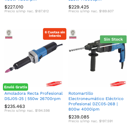
$
227.010
$
229.425
Precio s/imp nac.
$
187.612
Precio s/imp nac.
$
189.607
6 Cuotas sin
Interés
Sin Stock
Envió Gratis
Amoladora Recta Profesional
Rotomartillo
DSJ05-25 | 550w 26700rpm
Electroneumático Eléctrico
Profesional DZC05-26B |
$
235.463
800w 4000ipm
Precio s/imp nac.
$
194.598
$
239.085
Precio s/imp nac.
$
197.591