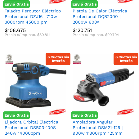
Envió Gratis
Envió Gratis
Taladro Percutor Eléctrico
Pistola De Calor Eléctrica
Profesional DZJ16 | 710w
Profesional DQB2000 |
3000rpm 45000ipm
2000w 600º
$
108.675
$
120.751
Precio s/imp nac.
$
89.814
Precio s/imp nac.
$
99.794
6 Cuotas sin
6 Cuotas sin
Interés
Interés
Envió Gratis
Envió Gratis
Lijadora Orbital Eléctrica
Amoladora Angular
Profesional DSB03-100S |
Profesional DSM21-125 |
240w 14000opm
900w 11800rpm 125mm