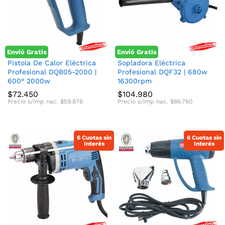
nimo
ximo
Envió Gratis
Envió Gratis
Pistola De Calor Eléctrica
Sopladora Eléctrica
Profesional DQB05-2000 |
Profesional DQF32 | 680w
600° 2000w
16300rpm
$
72.450
$
104.980
Precio s/imp nac.
$
59.876
Precio s/imp nac.
$
86.760
6 Cuotas sin
6 Cuotas sin
Interés
Interés