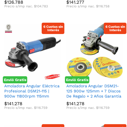
$
126.788
$
141.277
Precio s/imp nac.
$
104.783
Precio s/imp nac.
$
116.758
6 Cuotas sin
6 Cuotas sin
Interés
Interés
Envió Gratis
Envió Gratis
Amoladora Angular Eléctrica
Amoladora Angular DSM21-
Profesional DSM21-115 |
125 900w 125mm + 7 Discos
900w 11800rpm 115mm
De Regalo + 2 Años Garantía
$
141.278
$
141.278
Precio s/imp nac.
$
116.759
Precio s/imp nac.
$
116.759