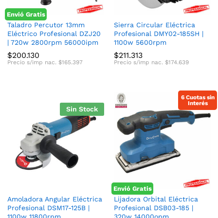
Envió Gratis
Taladro Percutor 13mm
Sierra Circular Eléctrica
Eléctrico Profesional DZJ20
Profesional DMY02-185SH |
| 720w 2800rpm 56000ipm
1100w 5600rpm
$
200.130
$
211.313
Precio s/imp nac.
$
165.397
Precio s/imp nac.
$
174.639
6 Cuotas sin
Interés
Sin Stock
Envió Gratis
Amoladora Angular Eléctrica
Lijadora Orbital Eléctrica
Profesional DSM17-125B |
Profesional DSB03-185 |
1100w 11800rpm
320w 14000opm