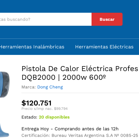
rofesional DQB2000 | 2000w 600º
ciones (0)
Buscar
Herramientas Inalámbricas
Herramientas Eléctricas
Pistola De Calor Eléctrica Profes
DQB2000 | 2000w 600º
Marca:
Dong Cheng
$
120.751
Precio s/imp nac.
$
99.794
Estado:
20 disponibles
Entrega Hoy - Comprando antes de las 12h
Certificación: Bureau Veritas Argentina S.A Nº 0085-25