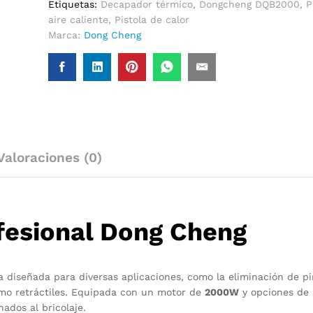
Etiquetas:
Decapador térmico
,
Dongcheng DQB2000
,
P
aire caliente
,
Pistola de calor
Marca:
Dong Cheng
Valoraciones (0)
ofesional Dong Cheng
a diseñada para diversas aplicaciones, como la eliminación de pi
rmo retráctiles. Equipada con un motor de
2000W
y opciones de 
nados al bricolaje.