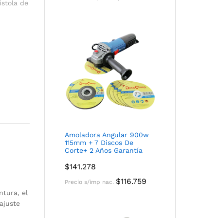
istola de
Amoladora Angular 900w
115mm + 7 Discos De
Corte+ 2 Años Garantía
$
141.278
$
116.759
Precio s/imp nac.
ntura, el
ajuste