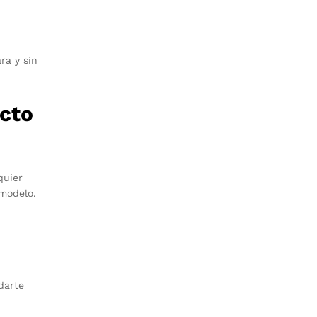
ra y sin
cto
quier
modelo.
darte