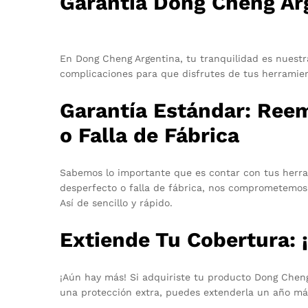
Garantía Dong Cheng Ar
En Dong Cheng Argentina, tu tranquilidad es nuestra
complicaciones para que disfrutes de tus herramien
Garantía Estándar: Ree
o Falla de Fábrica
Sabemos lo importante que es contar con tus herram
desperfecto o falla de fábrica, nos comprometemo
Así de sencillo y rápido.
Extiende Tu Cobertura: 
¡Aún hay más! Si adquiriste tu producto Dong Cheng
una protección extra, puedes extenderla un año má