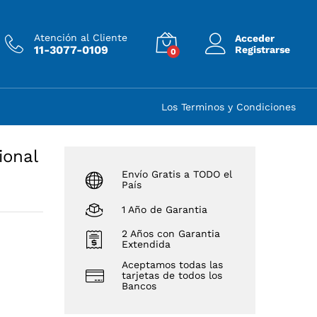
$
120.751
Añadir al carrito
Precio s/imp nac.
$
99.794
Atención al Cliente
Acceder
11-3077-0109
Registrarse
0
Los Terminos y Condiciones
ional
Envío Gratis a TODO el
País
1 Año de Garantia
2 Años con Garantia
Extendida
Aceptamos todas las
tarjetas de todos los
Bancos