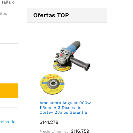
falla o
Años
Ofertas TOP
Amoladora Angular 900w
115mm + 3 Discos de
Corte+ 2 Años Garantía
tolas de
$
141.278
$
116.759
Precio s/imp nac.