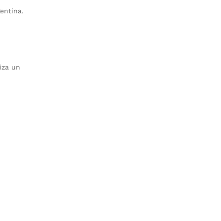
entina.
iza un