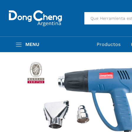
Pistola De Calor Eléctrica P
Descripción
Especificaciones
Valora
Todas
MENU
Productos