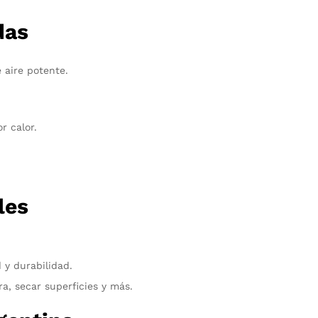
das
 aire potente.
r calor.
les
.
 y durabilidad.
ra, secar superficies y más.