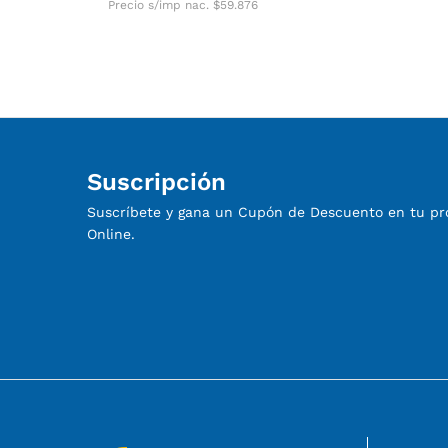
Precio s/imp nac.
$
59.876
Suscripción
Suscríbete y gana un Cupón de Descuento en tu p
Online.