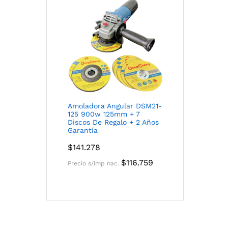
Amoladora Angular DSM21-
125 900w 125mm + 7
Discos De Regalo + 2 Años
Garantía
$
141.278
$
116.759
Precio s/imp nac.