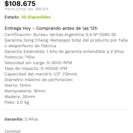
$
108.675
Precio s/imp nac.
$
89.814
Estado:
20 disponibles
Entrega Hoy - Comprando antes de las 12h
Certificación: Bureau Veritas Argentina S.A Nº 0085-25
Garantía Dong Cheng: Remplazo total del producto por falla
o desperfecto de Fábrica
Garantía Extendida: 1 Año de garantía entendible a 2 Años
Potencia: 710w
Velocidad sin carga: 0-3000 RPM
Tasa de impacto: 0-45000 IPM
Capacidad del mandril: 1/2″ (13mm)
Diámetro máximo de perforación:
Hierro: 13mm
Mampostería: 16mm
Madera: 30mm
Peso: 2.0 kg
Garantía:
2 Años
Cantidad:
Taladro