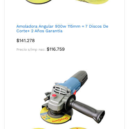
Amoladora Angular 900w 115mm + 7 Discos De
Corte+ 2 Años Garantía
$
141.278
$
116.759
Precio s/imp nac.