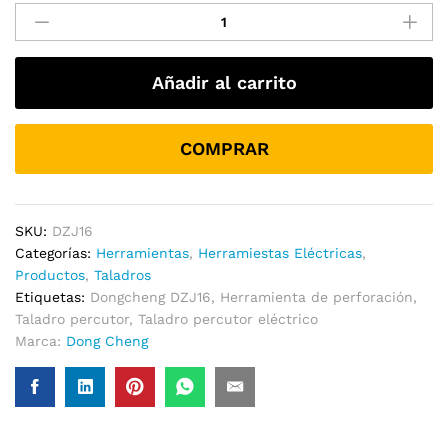
Percutor
Eléctrico
Profesional
Añadir al carrito
DZJ16
|
710w
COMPRAR
3000rpm
45000ipm
cantidad
SKU:
DZJ16
Categorías:
Herramientas
,
Herramiestas Eléctricas
,
Productos
,
Taladros
Etiquetas:
Dongcheng DZJ16
,
Herramienta de perforación
,
Taladro percutor
,
Taladro percutor eléctrico
Marca:
Dong Cheng