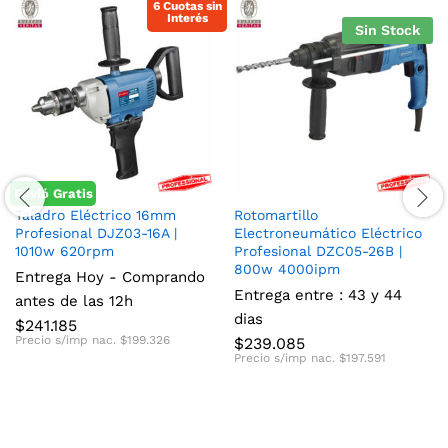
6 Cuotas sin
Interés
Sin Stock
Envió Gratis
Taladro Eléctrico 16mm
Rotomartillo
Profesional DJZ03-16A |
Electroneumático Eléctrico
1010w 620rpm
Profesional DZC05-26B |
800w 4000ipm
Entrega Hoy - Comprando
Entrega entre : 43 y 44
antes de las 12h
dias
$
241.185
Precio s/imp nac.
$
199.326
$
239.085
Precio s/imp nac.
$
197.591