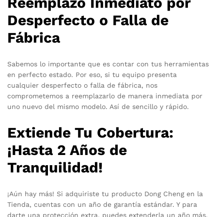
Reemplazo Inmediato por
Desperfecto o Falla de
Fábrica
Sabemos lo importante que es contar con tus herramientas
en perfecto estado. Por eso, si tu equipo presenta
cualquier desperfecto o falla de fábrica, nos
comprometemos a reemplazarlo de manera inmediata por
uno nuevo del mismo modelo. Así de sencillo y rápido.
Extiende Tu Cobertura:
¡Hasta 2 Años de
Tranquilidad!
¡Aún hay más! Si adquiriste tu producto Dong Cheng en la
Tienda, cuentas con un año de garantía estándar. Y para
darte una protección extra, puedes extenderla un año más,