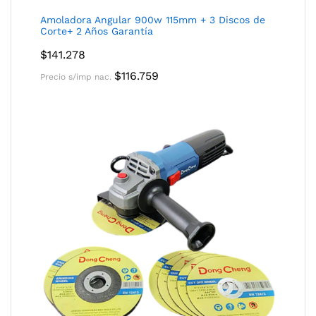
Amoladora Angular 900w 115mm + 3 Discos de
Corte+ 2 Años Garantía
$
141.278
$
116.759
Precio s/imp nac.