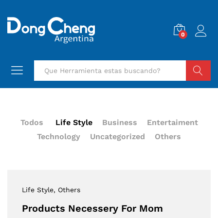
0
Buscar
Todos
Life Style
Business
Entertaiment
Technology
Uncategorized
Others
Life Style
, Others
Products Necessery For Mom