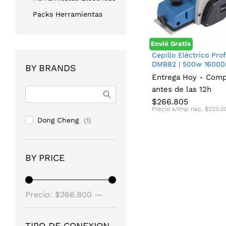
Packs Herramientas
Envió Gratis
Cepillo Eléctrico Pro
DMB82 | 500w 1600
BY BRANDS
Entrega Hoy - Com
$
266.805
$
220.5
antes de las 12h
$
266.805
Precio s/imp nac.
$
220.5
Dong Cheng
(1)
BY PRICE
Precio
Precio
Precio:
$266.800
—
mínimo
máximo
$266.810
TIPO DE CONEXION