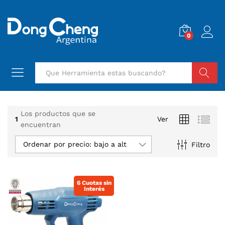
0
Buscar
Los productos que se
1
Ver
encuentran
Ordenar por precio: bajo a alto
Filtro
6 Cuotas sin
Interés