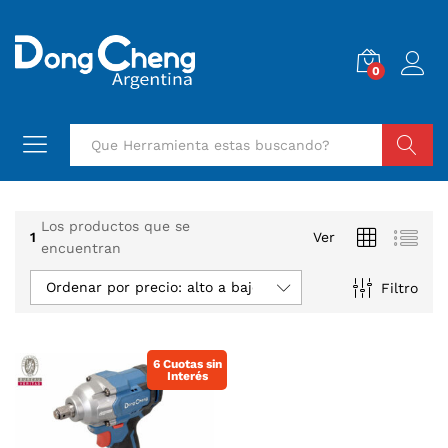
0
Buscar
Los productos que se
1
Ver
encuentran
Ordenar por precio: alto a bajo
Filtro
6 Cuotas sin
Interés