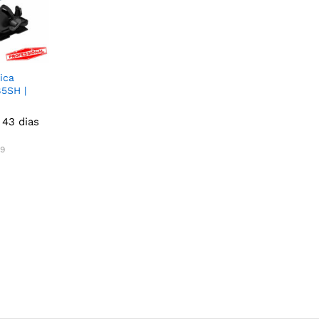
ica
5SH |
 43 dias
39
39